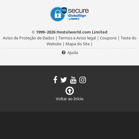
© 1999–2026 Hostelworld.com Limited
Aviso de Proteção de Dados
|
Termos e Aviso legal
|
Coupons
|
Teste do
Website
|
Mapa do Site
|
Ajuda
Voltar ao Início